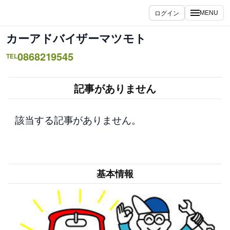
内
ログイン
MENU
容
を
カーアドバイザーマツモト
ス
0868219545
キ
TEL
ッ
プ
記事がありません
該当する記事がありません。
基本情報