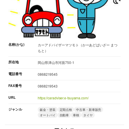
名称(かな)
カーアドバイザーマツモト（かーあどばいざー まつ
もと）
所在地
岡山県津山市河面750-1
電話番号
0868219545
FAX番号
0868219543
URL
https://caradviser.e-tsuyama.com/
ジャンル
鈑金・塗装
定期点検
中古車・新車販売
オートバイ
自動車
車検
タイヤ