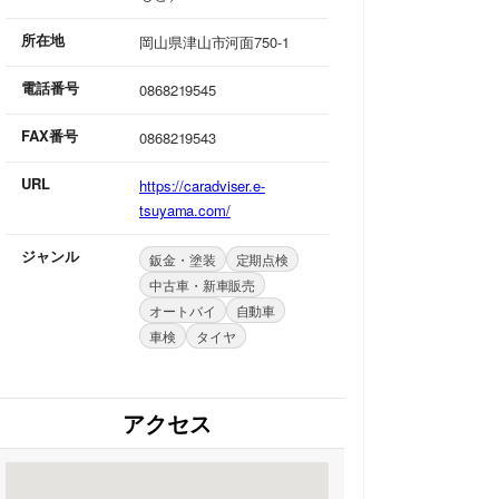
所在地
岡山県津山市河面750-1
電話番号
0868219545
FAX番号
0868219543
URL
https://caradviser.e-
tsuyama.com/
ジャンル
鈑金・塗装
定期点検
中古車・新車販売
オートバイ
自動車
車検
タイヤ
アクセス