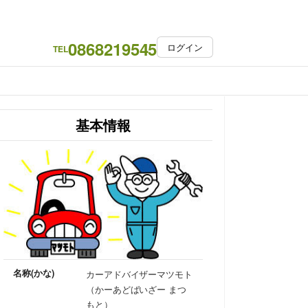
0868219545
ログイン
TEL
基本情報
名称(かな)
カーアドバイザーマツモト
（かーあどばいざー まつ
もと）